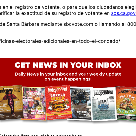
 en el registro de votante, o para que los ciudadanos elegib
rificar la exactitud de su registro de votante en
sos.ca.gov
o de Santa Bárbara mediante sbcvote.com o llamando al 80
cinas-electorales-adicionales-en-todo-el-condado/
Select the lists you wish to subscribe to