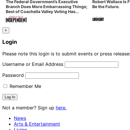
The Federal Government’s Executive
Robert Wallace Is 
Branch Does More Embarrassing Things;
Be the Future.
Best of Coachella Valley Voting Has
Started! Coachella Valley Independent’s
Indy Digest: Aug. 3, 2026
×
Login
Please note this login is to submit events or press releas
Username or Email Address
Password
Remember Me
Not a member? Sign up
here.
News
Arts & Entertainment
Living