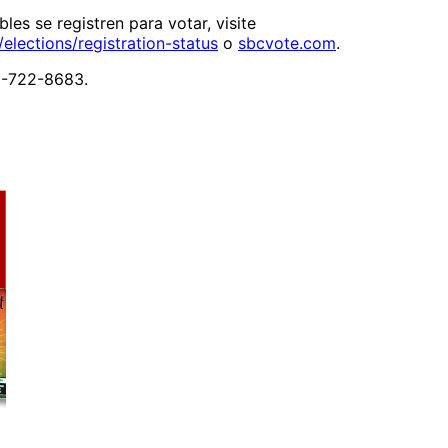
les se registren para votar, visite
/elections/registration-status
o
sbcvote.com
.
0-722-8683.