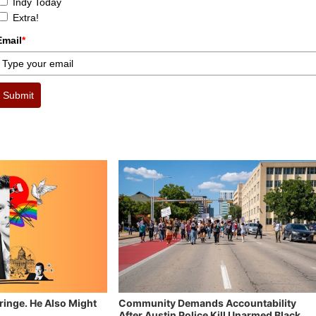
Indy Today
Extra!
Email
*
Submit
Fringe. He Also Might
Community Demands Accountability
After Austin Police Kill Unarmed Black