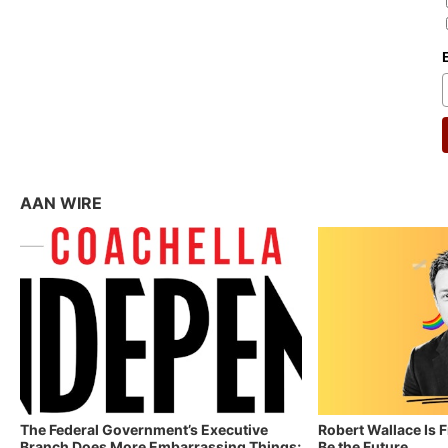
AAN WIRE
The Federal Government’s Executive
Robert Wallace Is 
Branch Does More Embarrassing Things;
Be the Future.