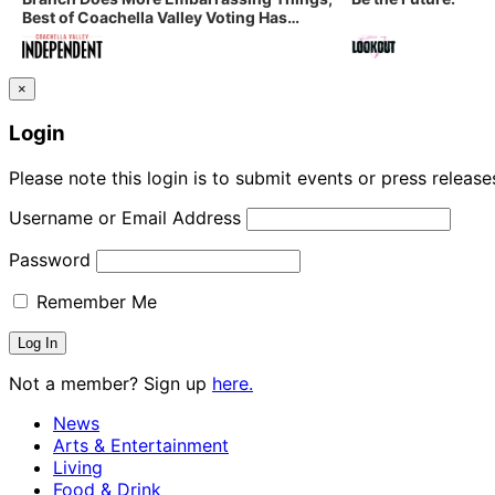
Best of Coachella Valley Voting Has
Started! Coachella Valley Independent’s
Indy Digest: Aug. 3, 2026
×
Login
Please note this login is to submit events or press releas
Username or Email Address
Password
Remember Me
Not a member? Sign up
here.
News
Arts & Entertainment
Living
Food & Drink