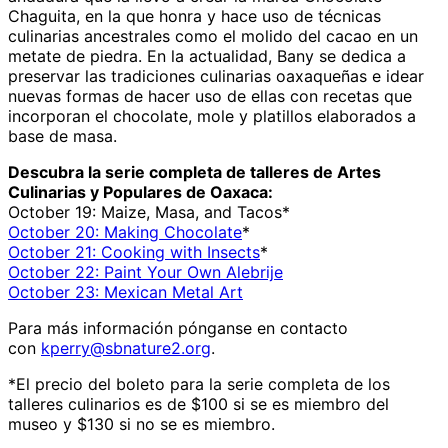
Chaguita, en la que honra y hace uso de técnicas
culinarias ancestrales como el molido del cacao en un
metate de piedra. En la actualidad, Bany se dedica a
preservar las tradiciones culinarias oaxaqueñas e idear
nuevas formas de hacer uso de ellas con recetas que
incorporan el chocolate, mole y platillos elaborados a
base de masa.
Descubra la serie completa de talleres de Artes
Culinarias y Populares de Oaxaca:
October 19: Maize, Masa, and Tacos*
October 20: Making Chocolate
*
October 21: Cooking with Insects
*
October 22: Paint Your Own Alebrije
October 23: Mexican Metal Art
Para más información pónganse en contacto
con
kperry@sbnature2.org
.
*El precio del boleto para la serie completa de los
talleres culinarios es de $100 si se es miembro del
museo y $130 si no se es miembro.