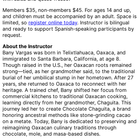
Members $35, non-members $45. For ages 14 and up,
and children must be accompanied by an adult. Space is
limited, so
register online today
. Instructor is bilingual
and ready to support Spanish-speaking participants by
request.
About the Instructor
Bany Vargas was born in Telixtlahuaca, Oaxaca, and
immigrated to Santa Barbara, California, at age 8.
Though raised in the U.S., her Oaxacan roots remained
strong—tied, as her grandmother said, to the traditional
burial of her umbilical stump in her hometown. After 27
years, she returned to Oaxaca to reconnect with her
heritage. A trained chef, Bany shifted her focus from
commercial kitchens to traditional Oaxacan cooking,
learning directly from her grandmother, Chaguita. This
journey led her to create Chocolate Chaguita, a brand
honoring ancestral methods like stone-grinding cacao
on a metate. Today, Bany is dedicated to preserving and
reimagining Oaxacan culinary traditions through
chocolate, mole, and masa-based dishes.