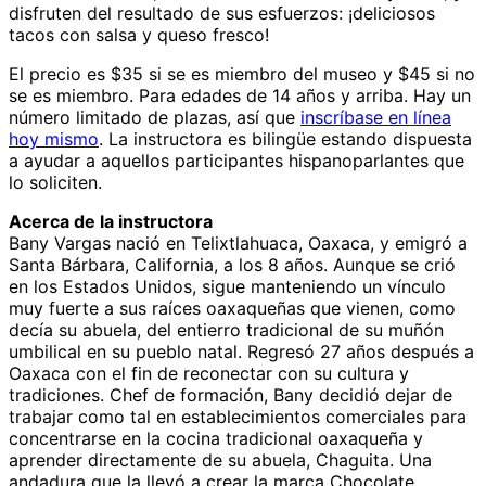
disfruten del resultado de sus esfuerzos: ¡deliciosos
tacos con salsa y queso fresco!
El precio es $35 si se es miembro del museo y $45 si no
se es miembro. Para edades de 14 años y arriba. Hay un
número limitado de plazas, así que
inscríbase en línea
hoy mismo
. La instructora es bilingüe estando dispuesta
a ayudar a aquellos participantes hispanoparlantes que
lo soliciten.
Acerca de la instructora
Bany Vargas nació en Telixtlahuaca, Oaxaca, y emigró a
Santa Bárbara, California, a los 8 años. Aunque se crió
en los Estados Unidos, sigue manteniendo un vínculo
muy fuerte a sus raíces oaxaqueñas que vienen, como
decía su abuela, del entierro tradicional de su muñón
umbilical en su pueblo natal. Regresó 27 años después a
Oaxaca con el fin de reconectar con su cultura y
tradiciones. Chef de formación, Bany decidió dejar de
trabajar como tal en establecimientos comerciales para
concentrarse en la cocina tradicional oaxaqueña y
aprender directamente de su abuela, Chaguita. Una
andadura que la llevó a crear la marca Chocolate