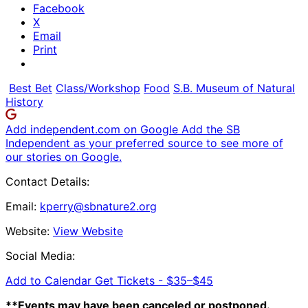
Facebook
X
Email
Print
Best Bet
Class/Workshop
Food
S.B. Museum of Natural
History
Add independent.com on Google
Add the SB
Independent as your preferred source to see more of
our stories on Google.
Contact Details:
Email:
kperry@sbnature2.org
Website:
View Website
Social Media:
Add to Calendar
Get Tickets -
$35–$45
**Events may have been canceled or postponed.