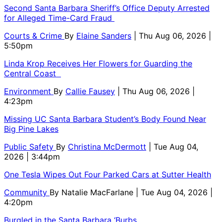
Second Santa Barbara Sheriff’s Office Deputy Arrested
for Alleged Time-Card Fraud
Courts & Crime
By
Elaine Sanders
| Thu Aug 06, 2026 |
5:50pm
Linda Krop Receives Her Flowers for Guarding the
Central Coast
Environment
By
Callie Fausey
| Thu Aug 06, 2026 |
4:23pm
Missing UC Santa Barbara Student’s Body Found Near
Big Pine Lakes
Public Safety
By
Christina McDermott
| Tue Aug 04,
2026 | 3:44pm
One Tesla Wipes Out Four Parked Cars at Sutter Health
Community
By
Natalie MacFarlane
| Tue Aug 04, 2026 |
4:20pm
Burgled in the Santa Barbara ‘Burbs